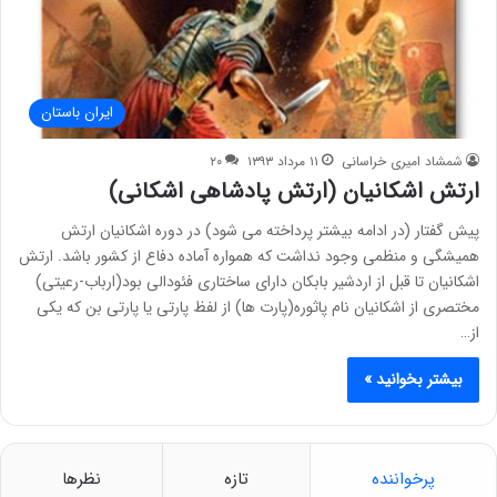
ایران باستان
شمشاد امیری خراسانی
۱۱ مرداد ۱۳۹۳
۲۰
ارتش اشکانیان (ارتش پادشاهی اشکانی)
پیش گفتار (در ادامه بیشتر پرداخته می شود) در دوره اشکانیان ارتش
همیشگی و منظمی وجود نداشت که همواره آماده دفاع از کشور باشد. ارتش
اشکانیان تا قبل از اردشیر بابکان دارای ساختاری فئودالی بود(ارباب-رعیتی)
مختصری از اشکانیان نام پاثوره(پارت ها) از لفظ پارتی یا پارتی بن که یکی
از…
بیشتر بخوانید »
پرخواننده
تازه
نظرها