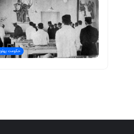
حکومت پهلو