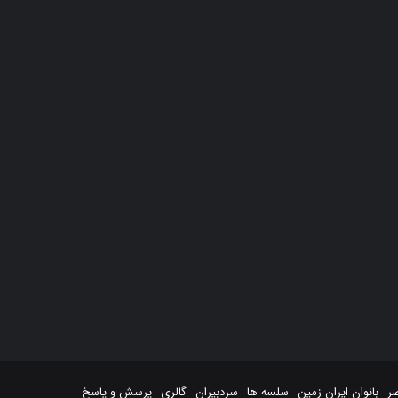
صر
بانوان ایران زمین
سلسه ها
سردبیران
گالری
پرسش و پاسخ