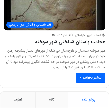
آثار باستانی و ارزش های تاریخی
شمشاد امیری خراسانی
۱۹ آذر ۱۳۹۴
۲
عجایب باستان شناختی شهر سوخته
شهر ﺳﻮﺧﺘﻪ سیستان و بلوچستان بی ﺷﮏ از ﺷﻬﺮﻫﺎﯼ ﺑﺴﯿﺎﺭ ﭘﯿﺸﺮﻓﺘﻪ ﺯﻣﺎﻥ
ﺧﻮﺩ در جهان ﺑﻮﺩﻩ ﺍﺳﺖ، این را میتوان در تک تک کشفیات این شهر باستانی
دید. ﺩﺍﻧﺶ ﭘﺰﺷﮑﯽ ﺩﺭ ﺷﻬﺮ ﺳﻮﺧﺘﻪ ﺩﺭ ﺣﺪ ﺷﮕﻔﺖ ﺍﻧﮕﯿﺰﯼ ﭘﯿﺸﺮفته ﺑﻮﺩ ﺗﺎ ﺁﻥ
ﺣﺪ ﮐﻪ ﭘﺰﺷﮑﺎﻥ ﺍﯾﻦ ﺷﻬﺮ ﻧﻪ ﺗﻨﻬﺎ ﺍﺯ ﻋﻠﻮﻣﯽ…
بیشتر بخوانید »
پرخواننده
تازه
نظرها