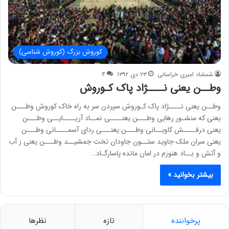
کوروش بزرگ (کوروش شناسی)
شمشاد امیری خراسانی
۲۳ دی ۱۳۹۲
۴
وطــن یعنی نــــژاد پاک کـوروش
وطــن یعنی نــــژاد پاک کـوروش سپردن سر به راه خاک کوروش وطـــن
یعنی که منشـور رهایی وطـــن یعنــــی نمــاد آریــــایــی وطـــن
یعنی درفــــش کاویــانی وطـــن یعنـــی ردای آسمــــانی وطـــن
یعنی سران ملک جاوید ستــون جاودان تخت جمشیــد وطـــن یعنی ز آب
و آتش و بــاد هنوزم در امان مانده پاسارگـاد…
بیشتر بخوانید »
پرخواننده
تازه
نظرها