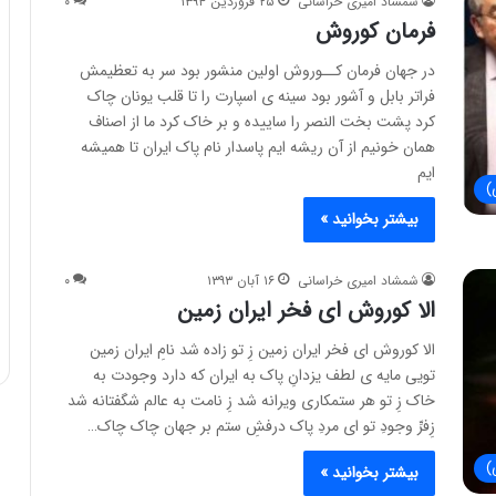
شمشاد امیری خراسانی
۲۵ فروردین ۱۳۹۴
۰
فرمان کوروش
در جهان فرمان کــوروش اولین منشور بود سر به تعظیمش
فراتر بابل و آشور بود سینه ی اسپارت را تا قلب یونان چاک
کرد پشت بخت النصر را ساییده و بر خاک کرد ما از اصناف
همان خونیم از آن ریشه ایم پاسدار نام پاک ایران تا همیشه
ایم
)
بیشتر بخوانید »
شمشاد امیری خراسانی
۱۶ آبان ۱۳۹۳
۰
الا کوروش ای فخر ایران زمین
الا کوروش ای فخر ایران زمین زِ تو زاده شد نامِ ایران زمین
تویی مایه ی لطف یزدانِ پاک به ایران که دارد وجودت به
خاک زِ تو هر ستمکاری ویرانه شد زِ نامت به عالم شگفتانه شد
زِفرِّ وجودِ تو ای مردِ پاک درفشِ ستم بر جهان چاک چاک…
)
بیشتر بخوانید »