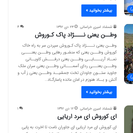
)
بیشتر بخوانید »
شمشاد امیری خراسانی
۲۳ دی ۱۳۹۲
۴
وطــن یعنی نــــژاد پاک کـوروش
وطــن یعنی نــــژاد پاک کـوروش سپردن سر به راه خاک
کوروش وطـــن یعنی که منشـور رهایی وطـــن یعنــــی
نمــاد آریــــایــی وطـــن یعنی درفــــش کاویــانی
وطـــن یعنـــی ردای آسمــــانی وطـــن یعنی سران ملک
جاوید ستــون جاودان تخت جمشیــد وطـــن یعنی ز آب و
)
آتش و بــاد هنوزم در امان مانده پاسارگـاد…
بیشتر بخوانید »
شمشاد امیری خراسانی
۱۲ دی ۱۳۹۲
۱
ای کوروش ای مرد اریایی
ای کوروش ای مرد اریایی ای جاوران نامت تا اخرت به پایی