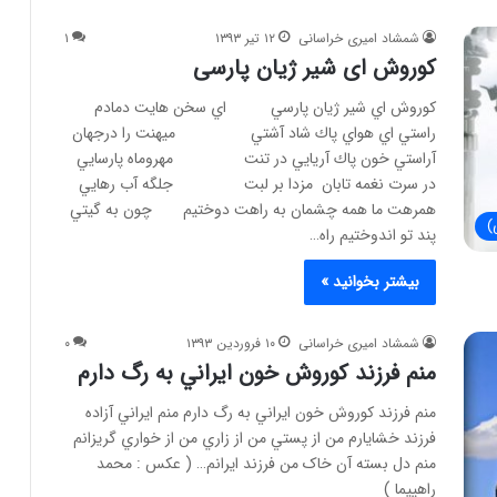
شمشاد امیری خراسانی
۱۲ تیر ۱۳۹۳
۱
كوروش ای شير ژيان پارسی
كوروش اي شير ژيان پارسي اي سخن هايت دمادم
راستي اي هواي پاك شاد آشتي ميهنت را درجهان
آراستي خون پاك آريايي در تنت مهروماه پارسايي
در سرت نغمه تابان مزدا بر لبت جلگه آب رهايي
همرهت ما همه چشمان به راهت دوختيم چون به گيتي
)
پند تو اندوختيم راه…
بیشتر بخوانید »
شمشاد امیری خراسانی
۱۰ فروردین ۱۳۹۳
۰
منم فرزند کوروش خون ايراني به رگ دارم
منم فرزند کوروش خون ايراني به رگ دارم منم ايراني آزاده
فرزند خشايارم من از پستي من از زاري من از خواري گريزانم
منم دل بسته آن خاک من فرزند ايرانم… ( عکس : محمد
راهپیما )