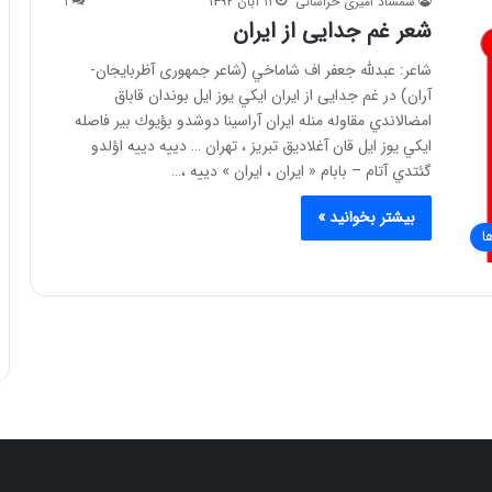
شمشاد امیری خراسانی
۱۱ آبان ۱۳۹۲
۱
شعر غم جدایی از ایران
شاعر: عبدلله جعفر اف شاماخي (شاعر جمهوری آظربایجان-
آران) در غم جدایی از ایران ايكي يوز ايل بوندان قاباق
امضالاندي مقاوله منله ايران آراسينا دوشدو بؤيوك بير فاصله
ايكي يوز ايل قان آغلاديق تبريز ، تهران … دييه دييه اؤلدو
گئتدي آتام – بابام « ايران ، ايران » دييه ،…
بیشتر بخوانید »
ا