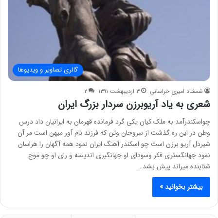
گالری تصاویر و ویدیوها
شمشاد امیری خراسانی
۳ اردیبهشت ۱۳۹۱
۲
شعری به یاد آریوبرزن سردار بزرگ ایران
چواسکندرآمد به ملک کیان یکی گرد فرمانده قهرمان به ایرانیان داد درس
وطن در این ره گذشت از سروجان وتن که فرزند نام آور میهن است مر آن
شیردل آریو برزن است چو اسکندر آهنگ ایران نمود همه آگهان را هراسان
نمود جهانگستری فکر وسودای او جهانگیری اندیشه و رای او چو موج
شتابنده میراند پیش بشد…
بیشتر بخوانید »