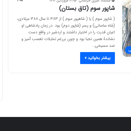
شمشاد امیری خراسانی
۳۱ فروردین ۱۳۹۱
۰
شاپور سوم (تاق بستان)
( شاپور سوم ) یا ( شاهپور سوم ) از ۳۸۳ تا سال ۳۸۸ میلادی،
(شاه ساسانی) و پسر (شاپور دوم) بود. در زمان پادشاهی او
اعیان قدرت را در اختیار داشتند و اردشیر در واقع دست
نشاندهٔ همین نجبا بود و چون بررغم تمایلات تعصب آمیز و
ضد مسیحی…
ی
بیشتر بخوانید »