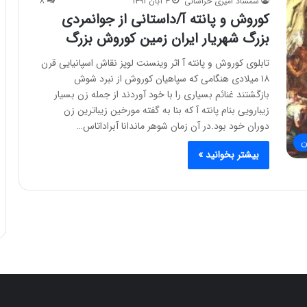
شمشاد امیری خراسانی
۳ آبان ۱۳۹۱
۸
کوروش و پانته آ/داستانی از جوانمردی
بزرگ شهریار ایران زمین کوروش بزرگ
تابلوی کوروش و پانته آ اثر وینسنت لوپز نقاش اسپانیایی قرن
۱۸ میلادی هنگامی که سپاهیان کوروش از نبرد شوش
بازگشتند غنائم بسیاری را با خود آوردند از جمله زن بسیار
زیبارویی بنام پانته آ که بنا به گفته مورخین زیباترین زن
دوران خود بود.در آن زمان شوهر ماندانا آبراداتاس…
ن
بیشتر بخوانید »