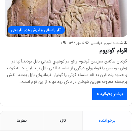
آثار باستانی و ارزش های تاریخی
شمشاد امیری خراسانی
۵ مهر ۱۳۹۲
۰
اقوام گوتیوم
گوتيان ساكنين سرزمين گوتيوم واقع در كوههاي شمالي بابل بودند.آنها در
زمان نرمسين يا فرمانرواي ديگري از سلسله اكدي بابل بر بابليان حمله كردند
و حدود يك قرن به نام سلسله گوتي يا گوتيان فرمانرواي بابل بودند .نقش
برجسته معروف هورين شيخان در بالاي رود دياله از اين قوم است…
بیشتر بخوانید »
پرخواننده
تازه
نظرها