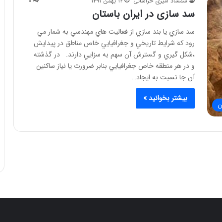
شمشاد امیری خراسانی
۱۲ بهمن ۱۳۹۱
۰
سد سازی در ایران باستان
سد سازي يا بند سازي از فعاليت هاي مهندسي به شمار مي
رود كه شرايط تاريخي و جغرافيايي خاص مناطق در پيدايش
،‌شكل گيري و گسترش آن سهم به سزايي دارند. در گذشته
و در هر منطقه خاص جغرافيايي بنابر ضرورت يا نياز ساكنين
آن جا نسبت به ايجاد…
بیشتر بخوانید »
ن