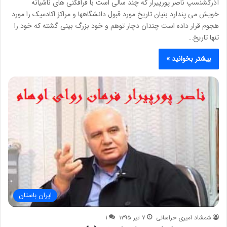
آذرگشنسپ ناصر پورپيرار که چند سالی است با فرافکنی های ناشيانه
خويش می پندارد بنيان تاريخ مورد قبول دانشگاهها و مراکز اکادميک را مورد
هجوم قرار داده است چندان دچار توهم و خود بزرگ بينی گشته که خود را
تنها تاريخ…
بیشتر بخوانید »
ایران باستان
شمشاد امیری خراسانی
۷ تیر ۱۳۹۵
۱