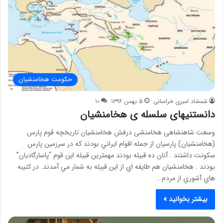
حکومت هخامنشیان
شمشاد امیری خراسانی
۵ بهمن ۱۳۹۶
۱۰
دانستنیهای سلسله ی هخامنشیان
وسعت شاهنشاهی هخامنشی درفش هخامنشیان تاریخچه قوم پارس
(هخامنشیان) پارسيان از جمله اقوام ايراني بودند كه در سرزمين پارس
سكونت داشتند . آنان ده قبيله بودند مهمترين قبيله اين قوم “پاسارگاديان”
بودند . هخامنشيان هم طايفه اي از اين قبيله به شمار مي آمدند. در كتيبه
هاي آشوري از مردم…
بیشتر بخوانید »