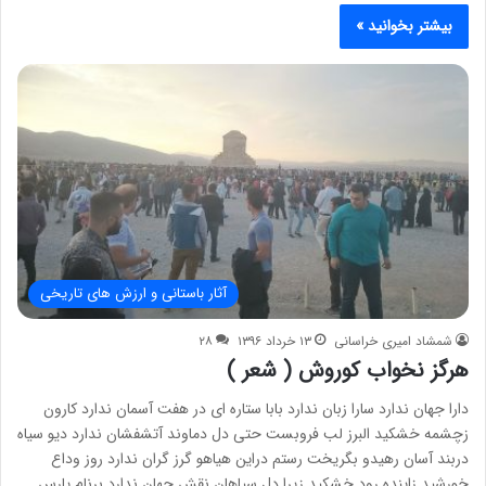
بیشتر بخوانید »
آثار باستانی و ارزش های تاریخی
شمشاد امیری خراسانی
۱۳ خرداد ۱۳۹۶
۲۸
هرگز نخواب کوروش ( شعر )
دارا جهان ندارد سارا زبان ندارد بابا ستاره ای در هفت آسمان ندارد کارون
زچشمه خشکید البرز لب فروبست حتی دل دماوند آتشفشان ندارد دیو سیاه
دربند آسان رهیدو بگریخت رستم دراین هیاهو گرز گران ندارد روز وداع
خورشید زاینده رود خشکید زیرا دل سپاهان نقش جهان ندارد برنام پارس…