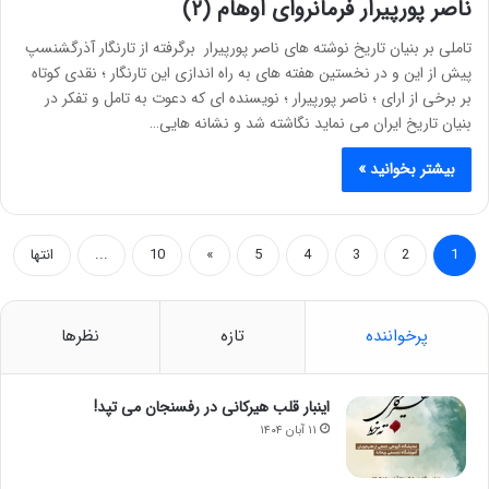
ناصر پورپیرار فرمانروای اوهام (۲)
تاملی بر بنيان تاريخ نوشته های ناصر پورپيرار برگرفته از تارنگار آذرگشنسپ
پيش از اين و در نخستين هفته های به راه اندازی اين تارنگار ؛ نقدی کوتاه
بر برخی از ارای ؛ ناصر پورپيرار ؛ نويسنده ای که دعوت به تامل و تفکر در
بنيان تاريخ ايران می نمايد نگاشته شد و نشانه هايی…
بیشتر بخوانید »
1
2
3
4
5
»
10
...
انتها
پرخواننده
تازه
نظرها
اینبار قلب هیرکانی در رفسنجان می تپد!
۱۱ آبان ۱۴۰۴