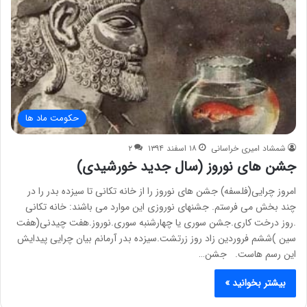
حکومت ماد ها
شمشاد امیری خراسانی
۱۸ اسفند ۱۳۹۴
۲
جشن های نوروز (سال جدید خورشیدی)
امروز چرایی(فلسفه) جشن های نوروز را از خانه تکانی تا سیزده بدر را در
چند بخش می فرستم. جشنهای نوروزی این موارد می باشند: خانه تکانی
.روز درخت کاری.جشن سوری یا چهارشنبه سوری.نوروز.هفت چیدنی(هفت
سین )ششم فروردین زاد روز زرتشت.سیزده بدر آرمانم بیان چرایی پیدایش
این رسم هاست. جشن…
بیشتر بخوانید »