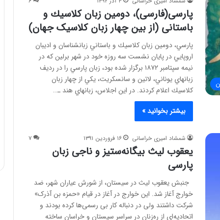
شمشاد امیری خراسانی
۴ آذر ۱۳۹۲
۶
پارسی(فارسی)، دومين زبان كلاسيك و
باستانی (از بین چهار زبان کلاسیک جهان)
پارسي، دومين زبان كلاسيك و باستاني زبانشناسان و اديبان
اروپايي در پايان نشست سه روزه خود در شهر برلين كه در
نيمه سپتامبر ۱۸۷۲ برگزار شده بود، زبان پارسي را در رديف
زبانهاي يوناني، لاتين و سانسكريت، يكي از چهار زبان
ن
كلاسيك اعلام كردند. در اين اجلاس، زبانهاي هند ـ…
بیشتر بخوانید »
شمشاد امیری خراسانی
۱۶ فروردین ۱۳۹۱
۷
یعقوب لیث بیگانه‌ستیز و ناجی زبان
پارسی
جنبش یعقوب لیث در سیستان، از شورش عیاران شهر، ضد
خوارج آغاز شد. این خوارج در آغاز در قیام «حمزه بن آذرک»
شرکت داشتند ولی در دنباله کار بی رسمی‌ها کرده بودند و
اتحادیه‌ای از ره‌زنان در سراسر سیستان و خراسان ساخته