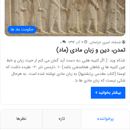
حکومت ماد ها
شمشاد امیری خراسانی
۷ آذر ۱۳۹۴
۰
تمدن، دین و زبان مادی (ماد)
نلدکه وید: ( اگر کتیبه هایی ،به دست آید گمان می کنم از حیث زبان و خط
عین کتیبه ها ی شاهان هخامنشی باشد) -۱- دارمس تتر -۲- عقیده داشت که
اوستا (کتاب مقدس زرتشتیها) به زبان مادی نوشته شده است. به هرحال
شکی نیست که زبان مادی ها با…
بیشتر بخوانید »
پرخواننده
تازه
نظرها