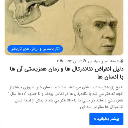
آثار باستانی و ارزش های تاریخی
شمشاد امیری خراسانی
۲۲ دی ۱۳۹۳
۴
دلیل انقراض نئاندرتال ها و زمان همزیستی آن ها
با انسان ها
نتايج پژوهش جديد نشان مي دهد اجداد ما انسان هاي امروزي بيشتر از
آنچه که فکر مي شد با نئاندرتال ها در تماس بودند و تا حدود “۵۰۰۰ سال ”
همزيستي داشتند در حالي که تا حالا فکر مي شد تا پيش از اينکه نسل
نئاندرتال ها منقرض شد اين…
بیشتر بخوانید »