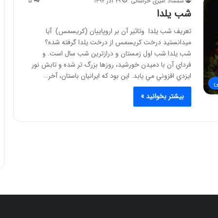
شمشاد امیری خراسانی
۲۹ آذر ۱۳۹۲
۵
شب یلدا
تعریف شب یلدا وتاثیر آن بر اروپاییان (کریسمس) آیا
میدانستید درخت كريسمس از درخت يلدا گرفته شده؟
شب يلدا شب اول زمستان و درازترين شب سال است. و
فرداي آن با دميدن خورشيد، روزها بزرگ تر شده و تابش نور
ايزدي افزوني مي يابد. اين بود که ايرانيان باستان، آخر…
ی
بیشتر بخوانید »