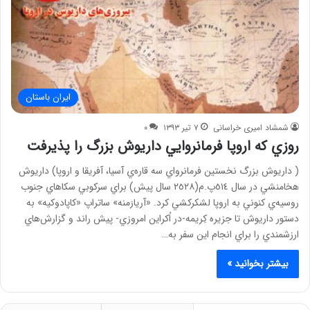
ایران باستان
شمشاد امیری خراسانی
۷ تیر ۱۳۹۳
۰
روزي كه اروپا فرمانروايي داريوش بزرگ را پذيرفت
( داريوش بزرگ نخستين فرمانرواي سه قاره‌ي آسيا، آفريقا و اروپا) داريوش
هخامنشي در سال ٥١٤پ.م(٢٥٢٨ سال پيش) براي سركوبي سكاهاي جنوب
روسيه‌ي كنوني به اروپا لشكركشي كرد. «آريارَمنه» ساتراپ «كاپادوكيه» به
دستور داريوش تا جزيره كِريمه-در اُكراين امروزي- پيش راند و گزارش‌هاي
ارزشمندي را براي انجام اين سفر به…
بیشتر بخوانید »