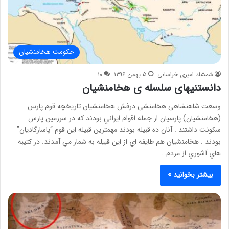
حکومت هخامنشیان
شمشاد امیری خراسانی
۵ بهمن ۱۳۹۶
۱۰
دانستنیهای سلسله ی هخامنشیان
وسعت شاهنشاهی هخامنشی درفش هخامنشیان تاریخچه قوم پارس
(هخامنشیان) پارسيان از جمله اقوام ايراني بودند كه در سرزمين پارس
سكونت داشتند . آنان ده قبيله بودند مهمترين قبيله اين قوم “پاسارگاديان”
بودند . هخامنشيان هم طايفه اي از اين قبيله به شمار مي آمدند. در كتيبه
هاي آشوري از مردم…
بیشتر بخوانید »