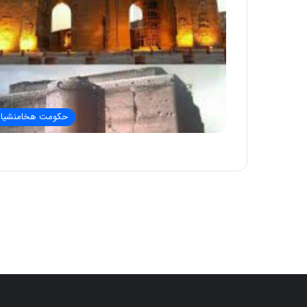
حکومت هخامنشیا