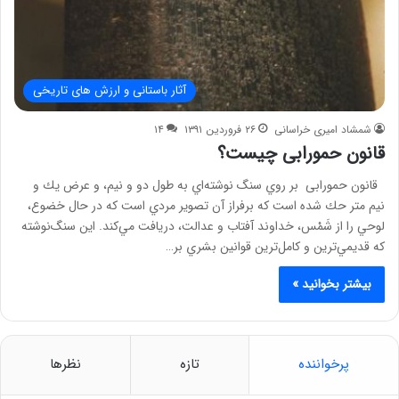
آثار باستانی و ارزش های تاریخی
شمشاد امیری خراسانی
۲۶ فروردین ۱۳۹۱
۱۴
قانون حمورابی چیست؟
قانون حمورابی بر روي سنگ ‌نوشته‌اي به طول دو و نيم، و عرض يك و
نيم متر حك شده است كه برفراز آن تصوير مردي است كه در حال خضوع،
لوحي را از شَمْس، خداوند آفتاب و عدالت، دريافت مي‌كند. اين سنگ‌نوشته
كه قديمي‌ترين و كامل‌ترين قوانين بشري بر…
بیشتر بخوانید »
پرخواننده
تازه
نظرها