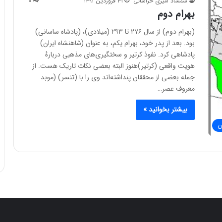
شمشاد امیری خراسانی
۳۱ فروردین ۱۳۹۱
۰
بهرام دوم
(بهرام دوم) از سال ۲۷۶ تا ۲۹۳ (میلادی)، (پادشاه ساسانی)
بود. بعد از پدر خود، بهرام یکم، به عنوان (شاهنشاه ایران)
پادشاهی کرد. نفوذ کرتیر و سختگیری‌های مذهبی دربارهٔ
هویت واقعی (کرتیر)هنوز البته بعضی نکات تاریک هست. از
جمله بعضی از محققان پنداشته‌اند وی را با (تنسر) (موبد
معروف عصر…
بیشتر بخوانید »
ن