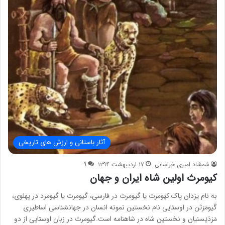
آثار باستانی و ارزش های تاریخی
شمشاد امیری خراسانی
۱۷ اردیبهشت ۱۳۹۴
۹
کیومرث اولین شاه ایران و جهان
به نام یزدان پاک کیومرث یا گیومرث در فارسی، گیومرت یا گیومرد در پهلوی،
گَیومَرَتَن در اوستایی نام نخستین نمونه انسان در جهانشناسی اساطیری
مَزدَیَسنیان و نخستین شاه در شاهنامه است.گیومرث در زبان اوستایی از دو