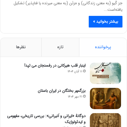
جز گَیو (به معنی زندگانی) و مَرَتَن (به معنی میرنده یا فناپذیر) تشکیل
یافته‌است.…
بیشتر بخوانید »
پرخواننده
تازه
نظرها
اینبار قلب هیرکانی در رفسنجان می تپد!
۱۱ آبان ۱۴۰۴
بزرگمهر بختگان در ایران باستان
۲۱ مهر ۱۴۰۴
دوگانهٔ «ایرانی و اَنیرانی»: بررسی تاریخی، مفهومی
و ایدئولوژیک