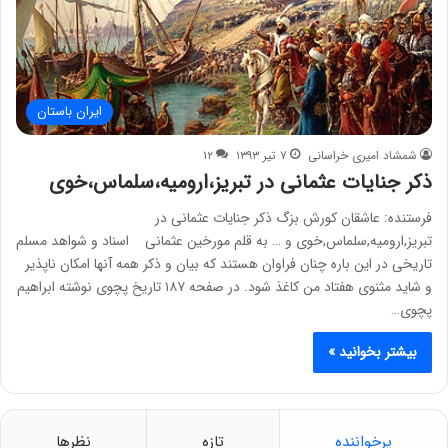
ایران باستان
شمشاد امیری خراسانی
۷ تیر ۱۳۹۳
۱۲
ذکر جنایات عثمانی در تبریز،ارومیه،سلماس،خوی
فرستنده: عاشقان کورش بزگ ذکر جنایات عثمانی در
تبریز,ارومیه,سلماس,خوی و … به قلم مورخین عثمانی اسناد و شواهد مسلم
تاریخی در این باره چنان فراوان هستند که بیان و ذکر همه آنها امکان ناپذیر
و شاید مثنوی هفتاد من کاغذ شود. در صفحه ۱۸۷ تاریخ پچوی نوشته ابراهیم
پچوی…
بیشتر بخوانید »
پرخواننده
تازه
نظرها