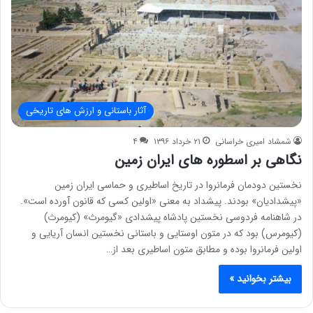
آثار باستانی و ارزش های تاریخی
شمشاد امیری خراسانی
۲۱ خرداد ۱۳۹۶
۴
نگاهی بر اسطوره های ایران زمین
نخستين دودمان فرمانروا در تاريخ اساطيرى و حماسى ايران زمين
«پيشداديان» بودند. پيشداد به معنى «اولين کسى که قانون آورده است».
در شاهنامه فردوسى نخستين پادشاه پيشدادى «گيومرث» (کيومرث)
(کيومرس) بود که در متون اوستايى و باستانى نخستين انسان آريايى و
اولين فرمانروا بوده و مطابق متون اساطيرى بعد از…
بیشتر بخوانید »