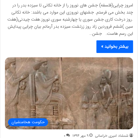
امروز چرایی(فلسفه) جشن های نوروز را از خانه تکانی تا سیزده بدر را در
چند بخش می فرستم. جشنهای نوروزی این موارد می باشند: خانه تکانی
.روز درخت کاری.جشن سوری یا چهارشنبه سوری.نوروز.هفت چیدنی(هفت
سین )ششم فروردین زاد روز زرتشت.سیزده بدر آرمانم بیان چرایی پیدایش
این رسم هاست. جشن…
بیشتر بخوانید »
حکومت هخامنشیان
شمشاد امیری خراسانی
۹ مهر ۱۳۹۴
۰