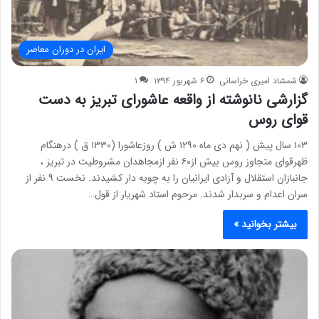
ایران در دوران معاصر
شمشاد امیری خراسانی
۶ شهریور ۱۳۹۴
۱
گزارشی نانوشته از واقعه عاشورای تبریز به دست
قوای روس
۱۰۳ سال پیش ( نهم دی ماه ۱۲۹۰ ش ) روزعاشورا (۱۳۳۰ ق ) درهنگام
ظهرقوای متجاوز روس بیش از۶۰ نفر ازمجاهدان مشروطیت در تبریز ،
جانبازان استقلال و آزادی ایرانیان را به چوبه دار کشیدند. نخست ۹ نفر از
سران اعدام و سربدار شدند. مرحوم استاد شهریار از قول…
بیشتر بخوانید »