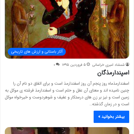
آثار باستانی و ارزش های تاریخی
شمشاد امیری خراسانی
۵ فروردین ۱۳۹۵
۰
اسپندارمذگان
اسفندارمذماه روز پنجم آن روز اسفندارمذ است و برای اتفاق دو نام آن را
چنین نامیده اند و معنای آن عقل و حلم است و اسفندارمذ فرشته ی موکل به
زمین است و نیز بر زن های درستکار و عفیف و شوهردوست و خیرخواه موکل
است و در زمان گذشته…
بیشتر بخوانید »