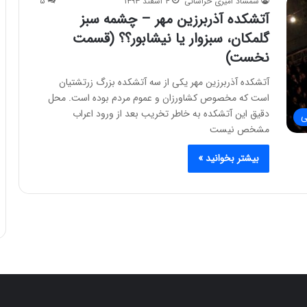
شمشاد امیری خراسانی
۴ اسفند ۱۳۹۳
۵
آتشکده آذربرزین مهر – چشمه سبز
گلمکان، سبزوار یا نیشابور؟؟ (قسمت
نخست)
آتشکده آذربرزین مهر یکی از سه آتشکده بزرگ زرتشتیان
است که مخصوص کشاورزان و عموم مردم بوده است. محل
دقیق این آتشکده به خاطر تخریب بعد از ورود اعراب
ی
مشخص نیست
بیشتر بخوانید »