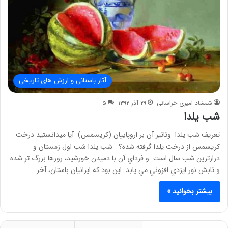
آثار باستانی و ارزش های تاریخی
شمشاد امیری خراسانی
۲۹ آذر ۱۳۹۲
۵
شب یلدا
تعریف شب یلدا وتاثیر آن بر اروپاییان (کریسمس) آیا میدانستید درخت
كريسمس از درخت يلدا گرفته شده؟ شب يلدا شب اول زمستان و
درازترين شب سال است. و فرداي آن با دميدن خورشيد، روزها بزرگ تر شده
و تابش نور ايزدي افزوني مي يابد. اين بود که ايرانيان باستان، آخر…
بیشتر بخوانید »