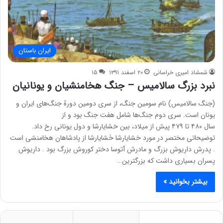
ایران باستان
شمشاد امیری خراسانی
۲۰ اسفند ۱۳۹۱
۱۵
نبرد بزرگ سالامیس – جنگ هخامنشیان و یونانیان
(جنگ سالامیس) نام سومین جنگ، از سری دومین دورهٔ جنگ‌های ایران و
یونان است. سری دوم جنگ‌ها شامل هفت جنگ بود و از
سال ۴۸۰ تا ۴۷۹ پیش از میلاد، بین خشایارشا و دول یونانی رخ داد.
توضیحاتی مختصر در مورد خشایارشا خَشایارشا از پادشاهان هخامنشی است
. پدرش داریوش بزرگ و مادرش آتوسا دختر کوروش بزرگ بود . داریوش
پسران بسیاری داشت که بزرگترین…
بیشتر بخوانید »