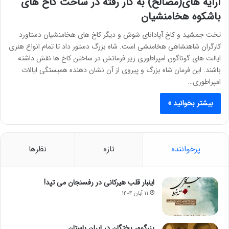
آرایه های(مصالح) به کار رفته در ساخت کاخ های
باشکوه هخامنشیان
تخت جمشید و کاخ آپادانای شوش و دیگر کاخ های هخامنشیان دستاورد
کارگران شاهنشاهی هخامنشی است. شاه بزرگ دستور داد تا تمام انواع هنری
ایالت های گوناگون امپراطوری زیر فرمانش در ساختن کاخ ها نقش داشته
باشند. این فرمان شاه بزرگ و پیروی از آن نشان دهنده همبستگی ایالات
امپراطوری…
بیشتر بخوانید »
پرخواننده
تازه
نظرها
اینبار قلب هیرکانی در رفسنجان می تپد!
۱۱ آبان ۱۴۰۴
بزرگمهر بختگان در ایران باستان