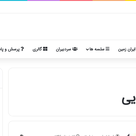
ایران زمین
سلسه ها
سردبیران
گالری
پرسش و پا
یی