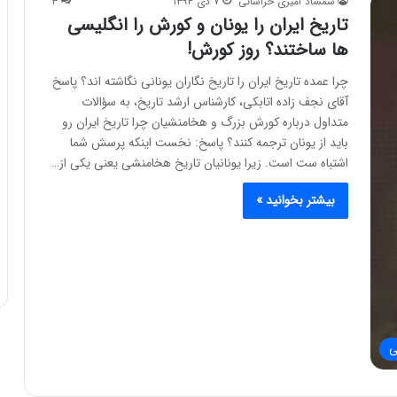
شمشاد امیری خراسانی
۷ دی ۱۳۹۴
۳
تاریخ ایران را یونان و کورش را انگلیسی
ها ساختند؟ روز کورش!
چرا عمده تاریخ ایران را تاریخ نگاران یونانی نگاشته اند؟ پاسخ
آقای نجف زاده اتابکی، کارشناس ارشد تاریخ، به سؤالات
متداول درباره کورش بزرگ و هخامنشیان ﭼﺮﺍ ﺗﺎﺭﯾﺦ ﺍﯾﺮﺍﻥ ﺭﻭ
ﺑﺎﯾﺪ ﺍﺯ ﯾﻮﻧﺎﻥ ﺗﺮﺟﻤﻪ کنند؟ پاسخ: نخست اینکه پرسش شما
اشتباه ست است. زیرا یونانیان تاریخ هخامنشی یعنی یکی از…
بیشتر بخوانید »
ی