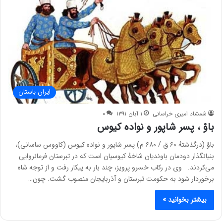
ایران باستان
شمشاد امیری خراسانی
۱ آبان ۱۳۹۱
۰
باوْ ، پسر شاپور و نواده کیوس
باوْ (درگذشتهٔ ۶۰ ق / ۶۸۰ م) پسر شاپور و نواده کیوس (کاووس ساسانی)،
بنیانگذار دودمان باوندیان شاخهٔ کیوسیان است که در تبرستان فرمانروایی
می‌کردند. وی در رکاب خسرو پرویز، چند بار به پیکار رفت و از توجه شاه
برخوردار شود به حکومت تبرستان و آذربایجان منصوب گشت. چون…
بیشتر بخوانید »