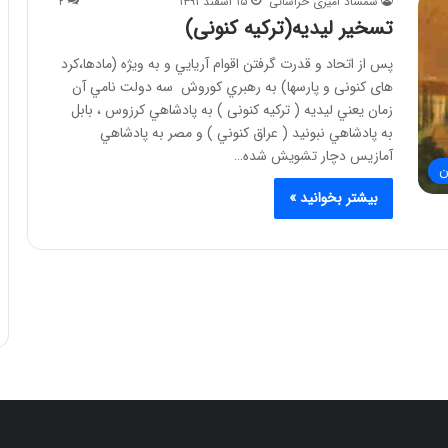
شمشاد امیری خراسانی
۱۵ اسفند ۱۳۹۱
۲
تسخير ليديه(ترکیه کنونی)
پس از اتحاد و قدرت گرفتن اقوام آريايي و به ويژه (مادها،کرد
های کنونی و پارسها) به رهبري کوروش سه دولت نامي آن
زمان يعني ليديه ( ترکیه کنونی ) به پادشاهي کرزوس ، بابل
به پادشاهي نبونيد ( عراق کنوني ) و مصر به پادشاهي
آمازيس دچار تشويش شده…
ن
بیشتر بخوانید »