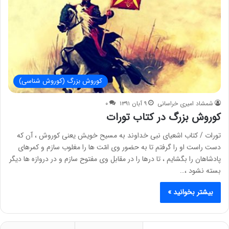
کوروش بزرگ (کوروش شناسی)
شمشاد امیری خراسانی
۹ آبان ۱۳۹۱
۰
کوروش بزرگ در کتاب تورات
تورات / کتاب اشعیای نبی خداوند به مسيح خويش يعنی کوروش ، آن که
دست راست او را گرفتم تا به حضور وی امّت ها را مغلوب سازم و کمرهای
پادشاهان را بگشايم ، تا درها را در مقابل وی مفتوح سازم و در دروازه ها ديگر
بسته نشود ،…
بیشتر بخوانید »