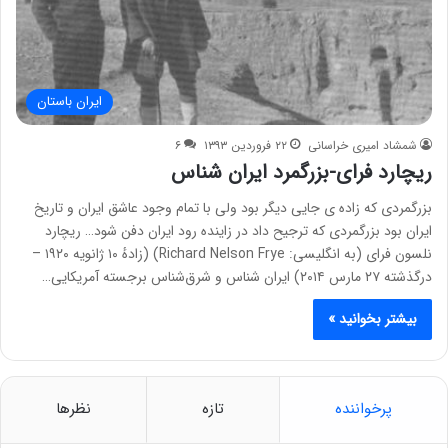
ایران باستان
شمشاد امیری خراسانی
۲۲ فروردین ۱۳۹۳
۶
ریچارد فرای-بزرگمرد ایران شناس
بزرگمردی که زاده ی جایی دیگر بود ولی با تمام وجود عاشق ایران و تاریخ
ایران بود بزرگمردی که ترجیح داد در زاینده رود ایران دفن شود… ریچارد
نلسون فرای (به انگلیسی: Richard Nelson Frye) (زادهٔ ۱۰ ژانویه ۱۹۲۰ –
درگذشته ۲۷ مارس ۲۰۱۴) ایران شناس و شرق‌شناس برجسته آمریکایی…
بیشتر بخوانید »
پرخواننده
تازه
نظرها