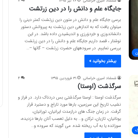
شمشاد امیری خراسانی
۲۶ تیر ۱۳۹۵
۷
جایگاه علم و دانش را در دین زرتشت
برسی جایگاه علم و دانش در متون دین زرتشت کمتر دینی را
می‎توان یافت که به اندازه‎ی دین زرتشت به پیروانش دستور
دانش‎اندوزی و خِرَدوَرزی و اندیشیدن داده باشد. در این
نوشتار ، قصد داریم جایگاه علم و دانش را در دین زرتشت
بررسی نماییم. در سروده‎های حضرت زرتشت – گاتها –…
ن
بیشتر بخوانید »
شمشاد امیری خراسانی
۳۱ فروردین ۱۳۹۵
۴
سرگذشت (اوستا)
سرگذشت اوستا : اوستا سرگذشتی بس دردناک دارد. در فراز و
نشیب تاریخ این سرزمین، بارها مورد تاراج و دستبرد قرار
گرفت. در زمان جنگ های درازمدت ایرانیان، تورانیان،
یونانیان، تازیان، ترکان و… به دلیل تعصب آنان بارها دزدیده،
سوزانده یا به آب ریخته شده. می گویند که سروده و…
ک