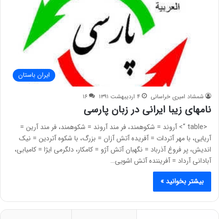
ایران باستان
شمشاد امیری خراسانی
۴ اردیبهشت ۱۳۹۱
۱۶
نامهای زیبا ایرانی در زبان پارسی
<table “> آروند = شکوهمند، فر مند آروند = شکوهمند، فر مند آرین =
آریایی، با مهر آتردات = آفریده آتش آزان = بزرگ، با شکوه آتردین = نیک
اندیش، پر فروغ آذرباد = نگهبان آتش آژو = کامکار، دلگرمی ایژا = کامیابی،
آبادانی آرداد = آفریننده آتش اشویی…
بیشتر بخوانید »