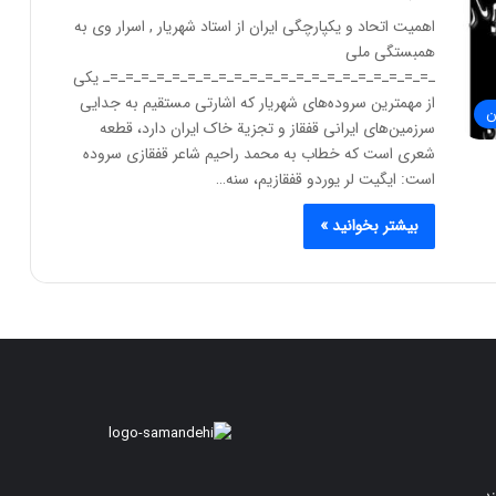
اهمیت اتحاد و یکپارچگی ایران از استاد شهریار , اسرار وی به
همبستگی ملی
ـ=ـ=ـ=ـ=ـ=ـ=ـ=ـ=ـ=ـ=ـ=ـ=ـ=ـ=ـ=ـ=ـ=ـ=ـ=ـ=ـ=ـ یکی
از مهمترین سروده‌های شهریار که اشارتی مستقیم به جدایی
ن
سرزمین‌های ایرانی قفقاز و تجزیة خاک ایران دارد، قطعه
شعری است که خطاب به محمد راحیم شاعر قفقازی سروده
است: ایگیت لر یوردو قفقازیم، سنه…
بیشتر بخوانید »