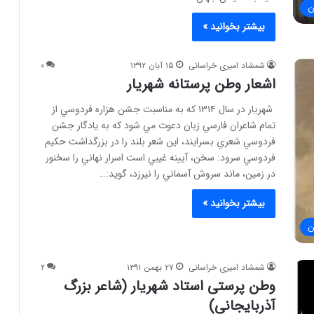
ن
بیشتر بخوانید »
شمشاد امیری خراسانی
۱۵ آبان ۱۳۹۲
۰
اشعار وطن پرستانه شهریار
شهريار در سال ۱۳۱۴ كه به مناسبت جشن هزاره فردوسي از
تمام شاعران فارسي زبان دعوت مي شود كه به يادگار جشن
فردوسي شعري بسرايند، اين شعر بلند را در بزرگداشت حكيم
فردوسي سرود: سخن، آيينه غيبي است اسرار نهاني را سخنور
در زمين، ماند سروش آسماني را نيرزد، گويد:…
بیشتر بخوانید »
ن
شمشاد امیری خراسانی
۲۷ بهمن ۱۳۹۱
۲
وطن پرستی استاد شهریار (شاعر بزرگ
آذربایجانی)