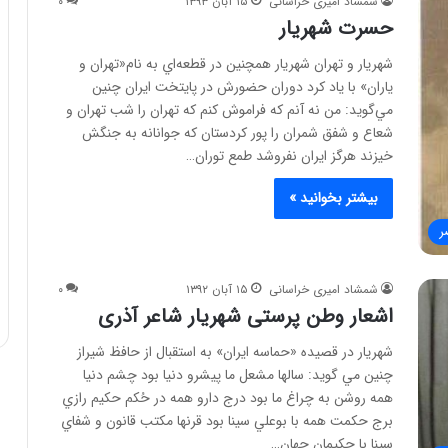
شمشاد امیری خراسانی
۱۵ آبان ۱۳۹۳
۰
حسرت شهریار
شهریار و تهران شهريار همچنين در قطعه‌اي به نام«تهران و
ياران» با ياد كرد دوران حضورش در پايتخت ايران چنين
مي‌گويد: من نه آنم كه فراموش كنم كه تهران را شب تهران و
شعاع و شفق شمران را پور كردستان كه جوانانه به جنگش
خيزند هرگز ايران نفروشد طمع توران…
بیشتر بخوانید »
ر
شمشاد امیری خراسانی
۱۵ آبان ۱۳۹۲
۰
اشعار وطن پرستی شهریار شاعر آذری
شهريار در قصيده «حماسه ايران» به استقبال از حافظ شيراز
چنين مي گويد: سالها مشعل ما پيشرو دنيا بود چشم دنيا
همه روشن به چراغ ما بود درج دارو همه در حُكم حكيم رازي
برج حكمت همه با بوعلي سينا بود قرنها مكتب قانون و شفاي
سينا با حكيمان جهان…