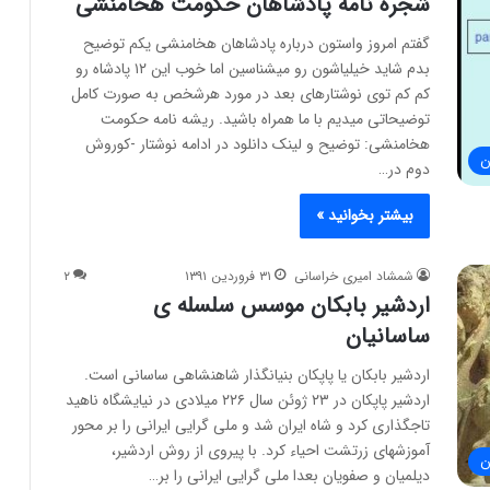
شجره نامه پادشاهان حکومت هخامنشی
گفتم امروز واستون درباره پادشاهان هخامنشی یکم توضیح
بدم شاید خیلیاشون رو میشناسین اما خوب این ۱۲ پادشاه رو
کم کم توی نوشتارهای بعد در مورد هرشخص به صورت کامل
توضیحاتی میدیم با ما همراه باشید. ریشه نامه حکومت
هخامنشی: توضیح و لینک دانلود در ادامه نوشتار -کوروش
ن
دوم در…
بیشتر بخوانید »
شمشاد امیری خراسانی
۳۱ فروردین ۱۳۹۱
۲
اردشیر بابکان موسس سلسله ی
ساسانیان
اردشیر بابکان یا پاپکان بنیانگذار شاهنشاهی ساسانی است.
اردشیر پاپکان در ۲۳ ژوئن سال ۲۲۶ میلادی در نیایشگاه ناهید
تاجگذاری کرد و شاه ایران شد و ملی گرایی ایرانی را بر محور
آموزشهای زرتشت احیاء کرد. با پیروی از روش اردشیر،
ن
دیلمیان و صفویان بعدا ملی گرایی ایرانی را بر…