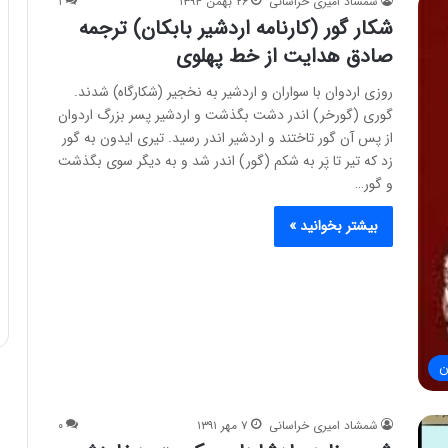
شمشاد امیری خراسانی
۲۶ بهمن ۱۳۹۴
۱
شکار گور (کارنامه اردشیر بابکان) ترجمه
صادق هدایت از خط پهلوی
روزی اردوان با سواران و اردشیر به نخجیر (شکارگاه) شدند.
گوری (گورخر) اندر دشت بگذشت و اردشیر پسر بزرگ اردوان
از پس آن گور تاختند و اردشیر اندر رسید. تیری ایدون به گور
زد که تیر تا پَر به شکم (گور) اندر شد و به دیگر سوی بگذشت
و گور…
بیشتر بخوانید »
ن
شمشاد امیری خراسانی
۷ مهر ۱۳۹۱
۰