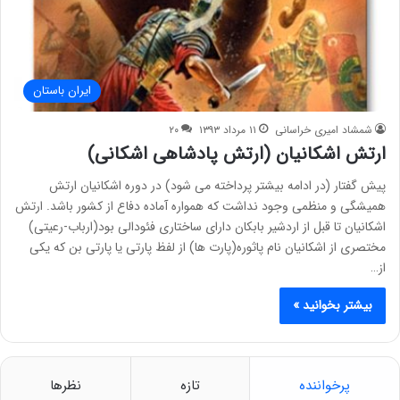
ایران باستان
شمشاد امیری خراسانی
۱۱ مرداد ۱۳۹۳
۲۰
ارتش اشکانیان (ارتش پادشاهی اشکانی)
پیش گفتار (در ادامه بیشتر پرداخته می شود) در دوره اشکانیان ارتش
همیشگی و منظمی وجود نداشت که همواره آماده دفاع از کشور باشد. ارتش
اشکانیان تا قبل از اردشیر بابکان دارای ساختاری فئودالی بود(ارباب-رعیتی)
مختصری از اشکانیان نام پاثوره(پارت ها) از لفظ پارتی یا پارتی بن که یکی
از…
بیشتر بخوانید »
پرخواننده
تازه
نظرها