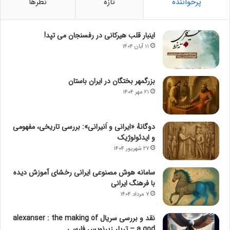
پرخواننده
تازه
نظرها
اینبار قلب هیرکانی در رفسنجان می تپد!
۱۱ آبان ۱۴۰۴
بزرگمهر بختگان در ایران باستان
۲۱ مهر ۱۴۰۴
دوگانهٔ «ایرانی و اَنیرانی»: بررسی تاریخی، مفهومی
و ایدئولوژیک
۲۷ شهریور ۱۴۰۴
سامانه هوش مصنوعی ایرانی رخشای آموزش دیده
با فرهنگ ایرانی
۷ مرداد ۱۴۰۴
نقد و بررسی سریال alexanser : the making of
a god – تریلر زیرنویس فارسی