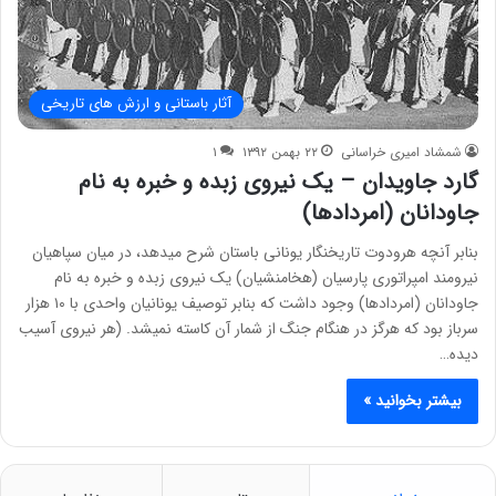
آثار باستانی و ارزش های تاریخی
شمشاد امیری خراسانی
۲۲ بهمن ۱۳۹۲
۱
گارد جاویدان – یک نیروی زبده و خبره به نام
جاودانان (امردادها)
بنابر آنچه هرودوت تاریخنگار یونانی باستان شرح میدهد، در میان سپاهیان
نیرومند امپراتوری پارسیان (هخامنشیان) یک نیروی زبده و خبره به نام
جاودانان (امردادها) وجود داشت که بنابر توصیف یونانیان واحدی با ۱۰ هزار
سرباز بود که هرگز در هنگام جنگ از شمار آن کاسته نمیشد. (هر نیروی آسیب
دیده…
بیشتر بخوانید »