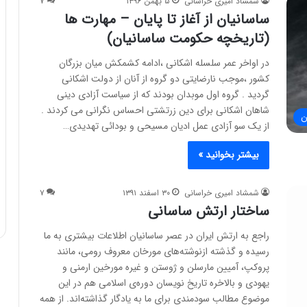
شمشاد امیری خراسانی
۵ بهمن ۱۳۹۶
۷
ساسانیان از آغاز تا پایان – مهارت ها
(تاریخچه حکومت ساسانیان)
در اواخر عمر سلسله اشکانی ،ادامه کشمکش میان بزرگان
کشور ،موجب نارضایتی دو گروه از آنان از دولت اشکانی
گردید . گروه اول موبدان بودند که از سیاست آزادی دینی
شاهان اشکانی برای دین زرتشتی احساس نگرانی می کردند .
ن
از یک سو آزادی عمل ادیان مسیحی و بودائی تهدیدی…
بیشتر بخوانید »
شمشاد امیری خراسانی
۳۰ اسفند ۱۳۹۱
۷
ساختار ارتش ساسانی
راجع به ارتش ایران در عصر ساسانیان اطلاعات بیشتری به ما
رسیده و گذشته ازنوشته‌های مورخان معروف رومی، مانند
پروکپ، آمیین مارسلن و ژوستن و غیره مورخین ارمنی و
یهودی و بالاخره تاریخ نویسان دوره‌ی اسلامی هم در این
موضوع مطالب سودمندی برای ما به یادگار گذاشته‌اند. از همه