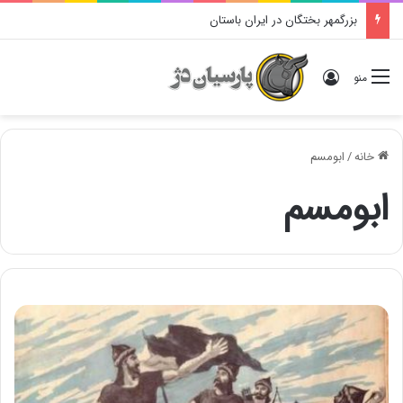
بزرگمهر بختگان در ایران باستان
ورود
منو
خانه
/
ابومسم
ابومسم