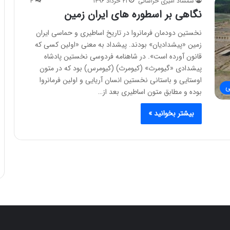
شمشاد امیری خراسانی
۲۱ خرداد ۱۳۹۶
۴
نگاهی بر اسطوره های ایران زمین
نخستين دودمان فرمانروا در تاريخ اساطيرى و حماسى ايران
زمين «پيشداديان» بودند. پيشداد به معنى «اولين کسى که
قانون آورده است». در شاهنامه فردوسى نخستين پادشاه
پيشدادى «گيومرث» (کيومرث) (کيومرس) بود که در متون
اوستايى و باستانى نخستين انسان آريايى و اولين فرمانروا
ی
بوده و مطابق متون اساطيرى بعد از…
بیشتر بخوانید »