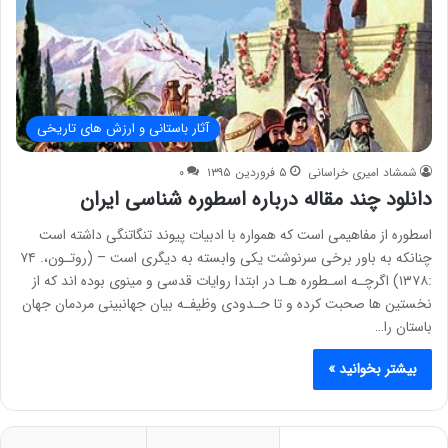
آثار باستانی و ارزش های تاریخی
شمشاد امیری خراسانی
۵ فروردین ۱۳۹۵
۰
دانلود چند مقاله درباره اسطوره شناسی ایران
اسطوره از مفاهیمی است که همواره با ادبیات پیوند تنگاتنگی داشته است
چنانکه به باور برخی سرنوشت یکی وابسته به دیگری است – (روتـون،. ۷۴
:۱۳۷۸) اگرچـه اسـطوره هـا در ابتدا روایات قدسی و مینوی بوده اند که از
نخستین ها صحبت کرده و تا حـدودی وظیفـه بیان جهانبینی مردمان جهان
باستان را…
بیشتر بخوانید »