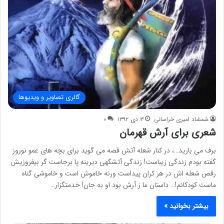
گالری تصاویر و ویدیوها
شمشاد امیری خراسانی
۳ دی ۱۳۹۲
۰
شعری برای آرش قهرمان
برف می بارید…، در کنار شعله آتش قصه می گوید برای بچه های عمو نوروز
گفته بودم زندگی زیباست! زندگی آتشگهی دیرینه پا برجاست گر بیفروزیش
رقص شعله اش در هر کران پیداست ورنه خاموش است و خاموشی گناه
ماست کودکانم!… داستان ما ز آرش بود او به جان! خدمتگزار…
بیشتر بخوانید »