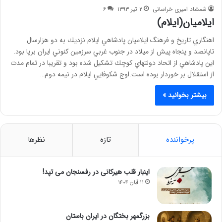
شمشاد امیری خراسانی
۲ تیر ۱۳۹۳
۶
ايلاميان(ایلام)
اهنگاري تاريخ و فرهنگ ايلاميان پادشاهي ايلام نزديك به دو هزارسال
تاپانصد و پنجاه پيش از ميلاد در جنوب غربي سرزمين كنوني ايران برپا بود.
اين پادشاهي از اتحاد دولتهاي كوچك تشكيل شده بود و تقريبا در تمام مدت
از استقلال بر خوردار بوده است.اوج شكوفايي ايلام در نيمه دوم…
بیشتر بخوانید »
پرخواننده
تازه
نظرها
اینبار قلب هیرکانی در رفسنجان می تپد!
۱۱ آبان ۱۴۰۴
بزرگمهر بختگان در ایران باستان