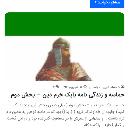
بیشتر بخوانید »
شمشاد امیری خراسانی
۱۶ شهریور ۱۳۹۲
۲
حماسه و زندگی نامه بابک خرم دین – بخش دوم
حماسه بابک خرمدین – بخش دوم ( برای دیدن بخش اول اینجا کلیک
کنید) جاویدان خداوندگار قریه ( ( بذ)) بود که در دامنه کوهی به همین نام
قرار داشت . او سالهایی از عمرش را در مسافرت گذرانده بود و در این گشت
و گذار فجایعی را که حکام…