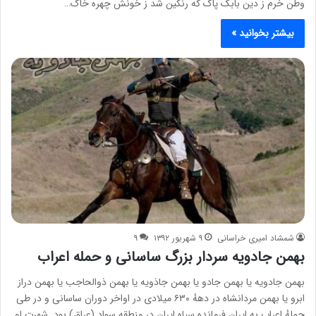
وطن خرم ز دین بابک پاک که رنگین شد ز خونش چهره خاک…
بیشتر بخوانید »
شمشاد امیری خراسانی
۹ شهریور ۱۳۹۲
۹
بهمن جادویه سردار بزرگ ساسانی و حمله اعراب
بهمن جادویه یا بهمن جادو یا بهمن جاذویه یا بهمن ذوالحاجب یا بهمن دراز
ابرو یا بهمن مردانشاه در دههٔ ۶۳۰ میلادی در اواخر دوران ساسانی و در طی
حملهٔ اعراب به ایران فرمانده سپاه ایران در منطقه سواد (عراق) بود. شهرت او