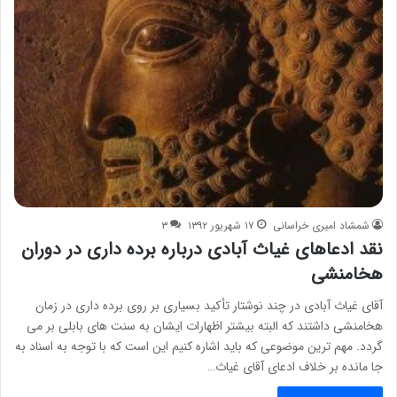
شمشاد امیری خراسانی
۱۷ شهریور ۱۳۹۲
۳
نقد ادعاهای غیاث آبادی درباره برده داری در دوران
هخامنشی
آقای غیاث آبادی در چند نوشتار تأکید بسیاری بر روی برده داری در زمان
هخامنشی داشتند که البته بیشتر اظهارات ایشان به سنت های بابلی بر می
گردد. مهم ترین موضوعی که باید اشاره کنیم این است که با توجه به اسناد به
جا مانده بر خلاف ادعای آقای غیاث…