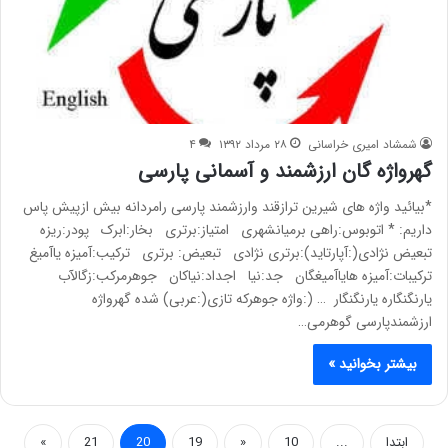
شمشاد امیری خراسانی
۲۸ مرداد ۱۳۹۲
۴
گهرواژه گان ارزشمند و آسمانی پارسی
*بیائید واژه های شیرین ترازقند وارزشمند پارسی رامردانه بیش ازپیش پاس
داریم: * اتوبوس:راهی برمیانشهری امتیاز:برتری بخار:ابرک پودر:ریزه
تبعیض نژادی(:آپارتاید):برتری نژادی تبعیض: برتری ترکیب:آمیزه یاآمیغ
ترکیبات:آمیزه هایاآمیغگان جد:نیا اجداد:نیاکان جوهرمرکب:زگالآب
یارنگنگاره یارنگنگار … (:واژه جوهرکه تازی(:عربی) شده گهرواژه
ارزشمندپارسی گوهرمی…
بیشتر بخوانید »
ابتدا
...
10
«
19
20
21
»