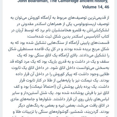
John Boardman, The Cambridge ancient history,
Volume 14, 46
از قدیمی‌ترین توصیف‌های مربوط به آرامگاه کوروش می‌توان به
توصیف اریستوبولوس، یکی از همراهان اسکندر مقدونی در
لشکرکشی‌اش به قلمرو هخامنشیان نام برد که توسط آریان در
کتاب آناباسیس اسکندر بدین شکل ثبت شده‌است:
قسمت‌های پایینی آرامگاه از سنگ‌هایی تشکیل شده بود که به
شکل مربع بریده شده بودند و در کل یک قاعده مستطیلی شکل
را تشکیل می‌دادند. بالای آرامگاه یک اتاق سنگی بود که یک
سقف و یک در داشت و به قدری باریک بود که یک مرد کوتاه قد
به‌سختی می‌توانست داخل اتاق شود. در داخل اتاق یک تابوت
طلایی وجود داشت که پیکر کوروش را در داخل آن قرار داده
بودند. یک نیمکت نیز با پایه‌هایی از طلا در کنار تابوت قرار
داشت. یک پرده بابلی پوشش آن (احتمالاً نیمکت) بود و کف
اتاق نیز با فرش پوشانده شده بود. یک شنل آستین‌دار و سایر
لباس‌های بابلی روی آن قرار داشتند. شلوارها و جامه‌های مادی
در اتاق یافت می‌شد، بعضی تیره و بعضی به رنگ‌های دیگر
بودند. گردن‌بند، شمشیر، گوشواره‌های سنگی با تزیینات طلا و