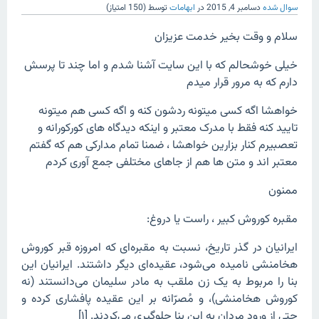
سوال شده
دسامبر 4, 2015
در
ابهامات
توسط
(
150
امتیاز)
سلام و وقت بخیر خدمت عزیزان
خیلی خوشحالم که با این سایت آشنا شدم و اما چند تا پرسش
دارم که به مرور قرار میدم
خواهشا اگه کسی میتونه ردشون کنه و اگه کسی هم میتونه
تایید کنه فقط با مدرک معتبر و اینکه دیدگاه های کورکورانه و
تعصبیرم کنار بزارین خواهشا ، ضمنا تمام مدارکی هم که گفتم
معتبر اند و متن ها هم از جاهای مختلفی جمع آوری کردم
ممنون
مقبره کوروش کبیر ، راست یا دروغ:
ایرانیان در گذر تاریخ، نسبت به مقبره‌ای که امروزه قبر کوروش
هخامنشی نامیده می‌شود، عقیده‌ای دیگر داشتند. ایرانیان این
بنا را مربوط به یک زن ملقب به مادر سلیمان می‌دانستند (نه
کوروش هخامنشی)، و مُصرّانه بر این عقیده پافشاری کرده و
حتی از ورود مردان به این بنا جلوگیری می‌کردند. [۱]