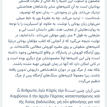
مضمون و اسلوب این کتیبه را که خالی از نظرات فلسفی
یونانیان است به آنِ کتیبه‌های سایر پادشاهان هخامنشی
نزدیک می‌داند. ولی در وجودش — بدان نحو که توصیف
شده‌است — تردید می‌کند. چه به عقیدهٔ وی به خط میخی
نمی‌توان زبان یونانی را نوشت. به علاوه، او انسیکریت را با توجه
به روایت‌هایش از عجایب هند، نظیر داستان اسب آبی و
مارهایی به طول ۴ متر، راوی موثقی نمی‌داند. داندامایف در
نهایت نتیجه می‌گیرد که از آنجایی که اغلب مؤلفان یونانی دربارهٔ
کتیبه‌های منقوش بر روی مقبره کوروش مطالبی نگاشته‌اند، بر
روی آرامگاه کوروش در پاسارگاد در واقع کتیبه‌هایی وجود داشته
است؛ ولی این کتیبه‌ها اولاً مضمونشان نوع دیگری بوده است و
در ثانی امکان دارد که آنها در زمان کوروش تهیه نشده باشند،
بلکه بعد از مرگ وی در دوران شاهنشاهی داریوش تدوین یافته
باشند، زیرا معمولاً کتیبه‌های سنگ‌های آرامگاه پس از مرگ
تنظیم می‌گردد.
متن آریان چنین است:ὦ ἄνϑϱωπε, ἐγὼ Κῦϱός εἰμι δ
Καμβύσου δ τὴν ἀϱχὴν Πέϱσαις ϰαταστησάμενος ϰαὶ
τῆς Ἀσίας βαδιλεύδας. μὴ οὖν φϑονήσῃς μοι τοῦ