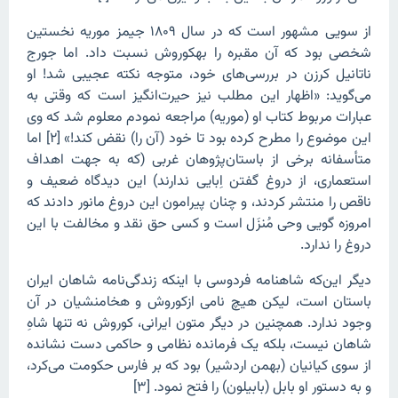
از سویی‌ مشهور است که در سال ۱۸۰۹ جیمز موریه نخستین
شخصی بود که آن مقبره را بهکوروش نسبت داد. اما جورج
ناتانیل کرزن در بررسی‌های خود، متوجه نکته عجیبی شد! او
می‌گوید: «اظهار این مطلب نیز حیرت‏‌انگیز است که وقتى‏ به
عبارات مربوط کتاب او (موریه) مراجعه نمودم معلوم شد که وى
این موضوع را مطرح کرده بود تا خود (آن را) نقض کند!» [۲] اما
متأسفانه برخی از باستان‌پژوهان غربی (که به جهت اهداف
استعماری، از دروغ گفتن اِبایی ندارند) این دیدگاه ضعیف و
ناقص را منتشر کردند، و چنان پیرامون این دروغ مانور دادند که
امروزه گویی وحی مُنزَل است و کسی حق نقد و مخالفت با این
دروغ را ندارد.
دیگر این‌که شاهنامه فردوسی با اینکه زندگی‌نامه شاهان ایران
باستان است، لیکن هیچ نامی ازکوروش و هخامنشیان در آن
وجود ندارد. همچنین در دیگر متون ایرانی، کوروش نه تنها شاهِ
شاهان نیست، بلکه یک فرمانده نظامی و حاکمی دست نشانده
از سوی کیانیان (بهمن اردشیر) بود که بر فارس حکومت می‌کرد،
و به دستور او بابل (بابیلون) را فتح نمود. [۳]