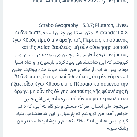
μνήματος. رک به Flavii Arriani, Anabasis 6.29
Strabo Geography 15.3.7; Plutarch, Lives:
Alexander.LXIX. متن استرابون چنین است: ὦ ἄνθρωπε,
ἐγὼ Κῦρός εἰμι, ὁ τήν ἀρχὴν τοῖς Πέρσαις κτησάμενος
καὶ τῆς Ἀσίας βασιλεύς· μὴ οὖν φθονήσῃς μοι τοῦ
μνήματος. ترجمهٔ فارسی‌اش چنین می‌شود: «ای انسان. من
کوروشم که این شاهنشاهی بنیاد کردم پارسیان را و شاه آسیا
بودم. پس به این آرامگاه بر من رشک مبر.» متن پلوتارک چنین
است: Ὦ ἄνθρωπε, ὅστις εἶ καὶ ὅθεν ἥκεις, ὅτι μὲν γὰρ
ἥξεις, οἶδα, ἐγὼ Κῦροσ εἰμὶ ὁ Πέρσαισ κτησάμενοσ τὴν
ἀρχήν. μὴ οὖν τῆς ὀλίγης μοι ταύτης γῆς φθονήσῃς ἣ
τοὐμὸν σῶμα περικαλύπτει. ترجمهٔ فارسی‌اش چنین
می‌شود: «ای انسان، هر که هستی و هر گاه که آیی، که دانم
خواهی آمد، من کوروشم که پارسیان را این شاهنشاهی بنیاد
کردم. پس به این اندک خاک که تنم را پوشانیده‌است بر من
رشک مبر.»