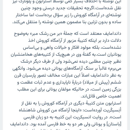
این نوشته با اختلاف بسیار کمی توسط استرابون و پلوتارک نیز
نقل شده‌است.اگرچه تحقیقات جدید درستی وجود چنین
نوشته‌ای در آرامگاه کوروش را زیر سؤال برده‌است اما ساختار
ساده و بدون تزئین بنا مضمون همین نوشته را منتقل می‌کند.
داندامایف معتقد است که جملهٔ «بر من رشک مبر» به‌وضوح
دلالت دارد بر اینکه کتیبهٔ مزبور از آرامگاه کوروش اخذ
نشده‌است، بلکه مولود افکار و خیالات واهی و بی‌اساس
یونانیان است.به گفتهٔ وی در هیچ‌یک از کتیبه‌های هخامنشیان
نظیر چنین مطلبی دیده نمی‌شود ولی از طرف دیگر «رشک
می‌برم» غالباً بر سنگ آرامگاه‌های یونانی دیده می‌شود. وانگهی
به نظر داندامایف اصلاً این عبارات مخالف تصور پارسیان قرن
ششم (پیش از میلاد) دربارهٔ ناپایداری و عدم ثبات عظمت و
بزرگی زمین است، در حالیکه مولفان یونانی برای این مطلب
اهمیت خاصی قائل‌اند.
استرابون متن کتیبهٔ دیگری در آرامگاه کوروش را به نقل از
اُنِسیکْریت آورده‌است: «اینجا آرامگاه من کوروش شاهنشاه
است». در روایت انسیکریت این کتیبه به دو زبان فارسی
[باستان] و یونانی ولی هر دو به خط فارسی آمده بود. داندامایف