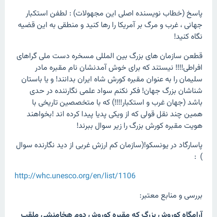
پاسخ (خطاب نویسنده اصلی این مجهولات) : لطفن استکبار
جهانی ، غرب و مرگ بر آمریکا را رها کنید و منطقی به این قضیه
نگاه کنید!
قطعن سازمان های بزرگ بین المللی مسخره دست ملی گراهای
افراطی!!!! نیستند که برای خوش آمدنشان نام مقبره مادر
سلیمان را به عنوان مقبره کورش شاه ایران بدانند! و یا باستان
شناشان بزرگ جهان! فکر نکنم سواد علمی نگارننده در حدی
باشد (جهان غرب و استکبار!!!!) که با متخصصین تاریخی با
همین چند نقل قولی که از ویکی پدیا پیدا کرده اند !بخواهند
هویت مقبره کورش بزرگ را زیر سوال ببرند!
پاسارگاد در یونسکو!(سازمان کم ارزش غربی از دید نگارنده سوال
) :
http://whc.unesco.org/en/list/1106
بررسی و منابع معتبر:
آرامگاه کوروش بزرگ که مقبره کوروش دوم هخامنشی ملقب