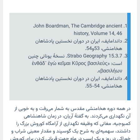
John Boardman, The Cambridge ancient
history, Volume 14, 46
داندامایف، ایران در دوران نخستین پادشاهان
هخامنشی، 53و54.
Strabo Geography 15.3.7. نسخهٔ یونانی چنین
است: «ἐνθάδ´ ἐγὼ κεῖμαι Κῦρος βασιλεὺς
βασιλήων».
داندامایف، ایران در دوران نخستین پادشاهان
هخامنشی، 54-55.
در همه دوره هخامنشی مقدس به شمار می‌رفت و به خوبی از
آن نگهداری می‌کردند. به گفتهٔ آریان، در زمان شاهنشاهی
کمبوجیه، مغانی که وظیفه نگهداری از آرامگاه کوروش بزرگ را
داشتند، سهمیه‌ای به شرح یک گوسپند و مقدار معینی شراب و
خوراکی در روز و یک اسب در ماه جهت قربانی کردن برای کوروش